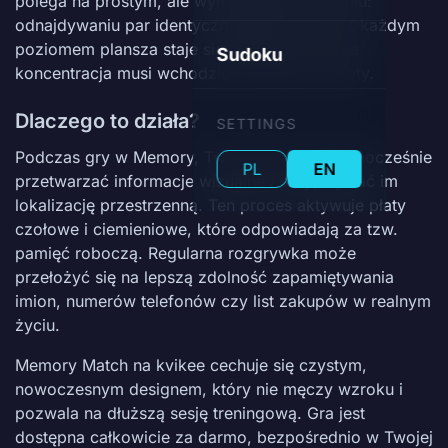
polega na prostym, ale wymagającym zadaniu:
odnajdywaniu par identycznych obrazków. Z każdym
poziomem plansza staje się większa, a Twoja
Sudoku
koncentracja musi wchodzić na wyższe obroty.
Dlaczego to działa?
SETTINGS
Podczas gry w Memory, Twój mózg musi jednocześnie
PL
EN
przetwarzać informacje wizualne i przypisywać im
lokalizację przestrzenną. Ten proces aktywuje płaty
czołowe i ciemieniowe, które odpowiadają za tzw.
pamięć roboczą. Regularna rozgrywka może
przełożyć się na lepszą zdolność zapamiętywania
imion, numerów telefonów czy list zakupów w realnym
życiu.
Memory Match na kvikee cechuje się czystym,
nowoczesnym designem, który nie męczy wzroku i
pozwala na dłuższą sesję treningową. Gra jest
dostępna całkowicie za darmo, bezpośrednio w Twojej