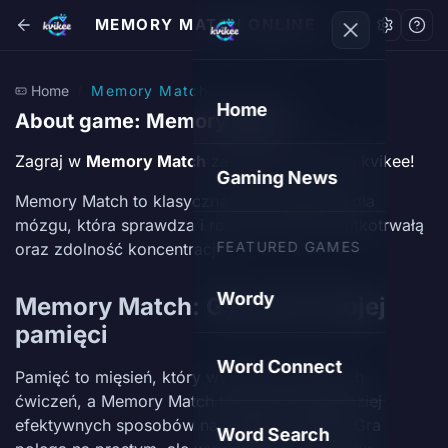
MEMORY MATCH ONLINE
Home
Memory Match
Home
About game: Memory Match
Zagraj w
Memory Match
za darmo online na kvikee!
Gaming News
Memory Match to klasyczna gra treningowa dla
mózgu, która sprawdza i rozwija pamięć krótkotrwałą
FEATURED GAMES
oraz zdolność koncentracji.
Wordy
Memory Match: Gym dla Twojej
pamięci
Word Connect
Pamięć to mięsień, który wymaga regularnych
ćwiczeń, a Memory Match to jeden z najbardziej
efektywnych sposobów na jej wzmocnienie. Gra
Word Search