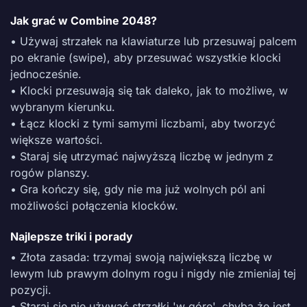
Jak grać w Combine 2048?
• Używaj strzałek na klawiaturze lub przesuwaj palcem
po ekranie (swipe), aby przesuwać wszystkie klocki
jednocześnie.
• Klocki przesuwają się tak daleko, jak to możliwe, w
wybranym kierunku.
• Łącz klocki z tymi samymi liczbami, aby tworzyć
większe wartości.
• Staraj się utrzymać najwyższą liczbę w jednym z
rogów planszy.
• Gra kończy się, gdy nie ma już wolnych pól ani
możliwości połączenia klocków.
Najlepsze triki i porady
• Złota zasada: trzymaj swoją największą liczbę w
lewym lub prawym dolnym rogu i nigdy nie zmieniaj tej
pozycji.
• Staraj się nie używać strzałki 'w górę', chyba że jest