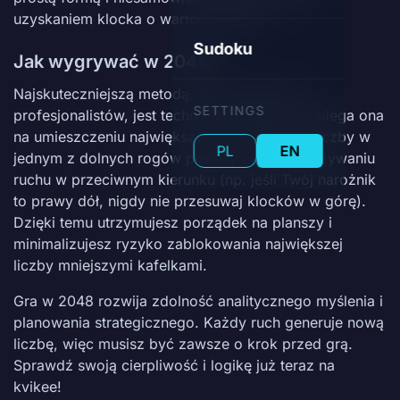
uzyskaniem klocka o wartości 2048.
Sudoku
Jak wygrywać w 2048?
Najskuteczniejszą metodą, stosowaną przez
SETTINGS
profesjonalistów, jest technika "narożnika". Polega ona
na umieszczeniu największej wypracowanej liczby w
PL
EN
jednym z dolnych rogów planszy i nigdy nieużywaniu
ruchu w przeciwnym kierunku (np. jeśli Twój narożnik
to prawy dół, nigdy nie przesuwaj klocków w górę).
Dzięki temu utrzymujesz porządek na planszy i
minimalizujesz ryzyko zablokowania największej
liczby mniejszymi kafelkami.
Gra w 2048 rozwija zdolność analitycznego myślenia i
planowania strategicznego. Każdy ruch generuje nową
liczbę, więc musisz być zawsze o krok przed grą.
Sprawdź swoją cierpliwość i logikę już teraz na
kvikee!