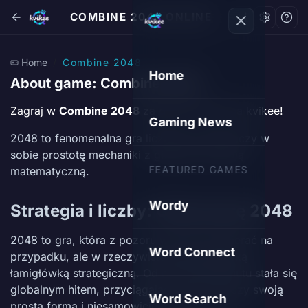
COMBINE 2048 ONLINE
Home
Combine 2048
Home
About game: Combine 2048
Zagraj w
Combine 2048
za darmo online na kvikee!
Gaming News
2048 to fenomenalna gra liczbowa, która łączy w
sobie prostotę mechaniki z głęboką strategią
FEATURED GAMES
matematyczną.
Wordy
Strategia i liczby: Opanuj grę 2048
2048 to gra, która z pozoru wydaje się opierać na
Word Connect
przypadku, ale w rzeczywistości jest głęboką
łamigłówką strategiczną. Od momentu debiutu stała się
globalnym hitem, przyciągając miliony graczy swoją
Word Search
prostą formą i niesamowicie trudnym celem: