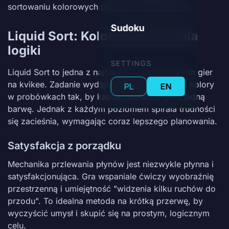
sortowaniu kolorowych płynów w probówkach.
Sudoku
Liquid Sort: Kolorowa harmonia
logiki
SETTINGS
Liquid Sort to jedna z najbardziej odprężających gier
na kvikee. Zadanie wydaje się proste: rozdziel kolory
PL
EN
w probówkach tak, by każda zawierała tylko jedną
barwę. Jednak z każdym poziomem spirala trudności
się zacieśnia, wymagając coraz lepszego planowania.
Satysfakcja z porządku
Mechanika przlewania płynów jest niezwykle płynna i
satysfakcjonująca. Gra wspaniale ćwiczy wyobraźnię
przestrzenną i umiejętność "widzenia kilku ruchów do
przodu". To idealna metoda na krótką przerwę, by
wyczyścić umysł i skupić się na prostym, logicznym
celu.