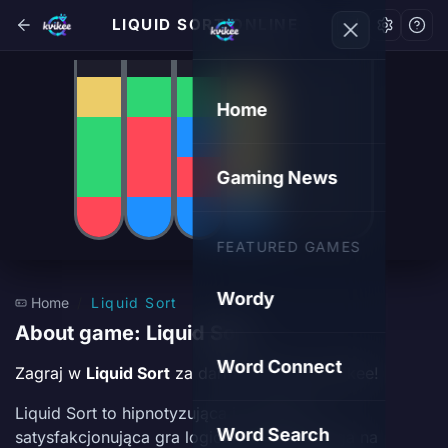
LIQUID SORT ONLINE
Home
Gaming News
FEATURED GAMES
Wordy
Home
Liquid Sort
About game: Liquid Sort
Word Connect
Zagraj w
Liquid Sort
za darmo online na kvikee!
Liquid Sort to hipnotyzująca i niezwykle
Word Search
satysfakcjonująca gra logiczna, która polega na