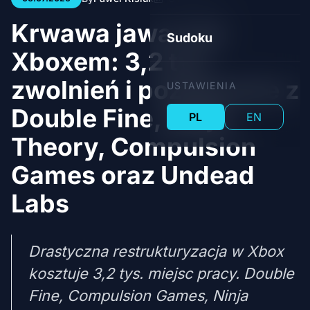
Krwawa jawa nad
Sudoku
Xboxem: 3,2 tys.
zwolnień i pożegnanie z
USTAWIENIA
Double Fine, Ninja
PL
EN
Theory, Compulsion
Games oraz Undead
Labs
Drastyczna restrukturyzacja w Xbox
kosztuje 3,2 tys. miejsc pracy. Double
Fine, Compulsion Games, Ninja