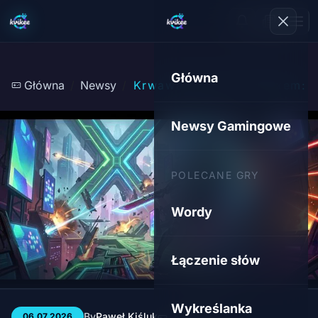
Główna
Główna
Newsy
Krwawa jawa nad Xboxem: 3,
Newsy Gamingowe
POLECANE GRY
Wordy
Łączenie słów
Wykreślanka
By
Paweł Kiśluk
3 min
31
06.07.2026