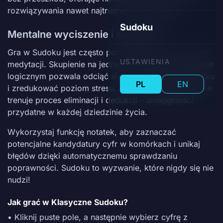
rozwiązywania nawet najtrudniejszych siatek.
Sudoku
Mentalne wyciszenie i skupienie
Gra w Sudoku jest często porównywana do aktywnej
USTAWIENIA
medytacji. Skupienie na jednym konkretnym problemie
logicznym pozwala odciąć się od codziennego zgiełku
PL
EN
i zredukować poziom stresu. Jednocześnie doskonale
trenuje proces eliminacji i dedukcji – umiejętności
przydatne w każdej dziedzinie życia.
Wykorzystaj funkcję notatek, aby zaznaczać
potencjalne kandydatury cyfr w komórkach i unikaj
błędów dzięki automatycznemu sprawdzaniu
poprawności. Sudoku to wyzwanie, które nigdy się nie
nudzi!
Jak grać w Klasyczne Sudoku?
• Kliknij puste pole, a następnie wybierz cyfrę z