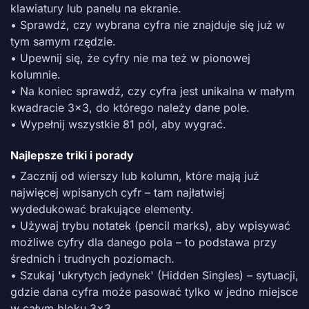
klawiatury lub panelu na ekranie.
• Sprawdź, czy wybrana cyfra nie znajduje się już w
tym samym rzędzie.
• Upewnij się, że cyfry nie ma też w pionowej
kolumnie.
• Na koniec sprawdź, czy cyfra jest unikalna w małym
kwadracie 3x3, do którego należy dane pole.
• Wypełnij wszystkie 81 pól, aby wygrać.
Najlepsze triki i porady
• Zacznij od wierszy lub kolumn, które mają już
najwięcej wpisanych cyfr – tam najłatwiej
wydedukować brakujące elementy.
• Używaj trybu notatek (pencil marks), aby wpisywać
możliwe cyfry dla danego pola – to podstawa przy
średnich i trudnych poziomach.
• Szukaj 'ukrytych jedynek' (Hidden Singles) – sytuacji,
gdzie dana cyfra może pasować tylko w jedno miejsce
w całym bloku 3x3.