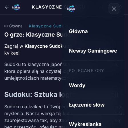
KLASYCZNE SUDOKU
Główna
Klasyczne Sudoku
Główna
O grze: Klasyczne Sudoku
Zagraj w
Klasyczne Sudoku
za darmo online na
Newsy Gamingowe
kvikee!
Sudoku to klasyczna japońska łamigłówka liczbowa,
POLECANE GRY
która opiera się na czystej logice, a nie na
umiejętnościach matematycznych.
Wordy
Sudoku: Sztuka logicznej precyzji
Łączenie słów
Sudoku na kvikee to Twój codzienny rytuał logicznego
myślenia. Nasza wersja tej kultowej łamigłówki została
zaprojektowana tak, aby zapewnić płynną rozgrywkę
Wykreślanka
bez przeszkód, oferując narzędzia niezbędne do