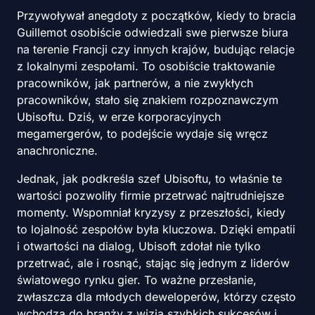
Przywoływał anegdoty z początków, kiedy to bracia
Guillemot osobiście odwiedzali swe pierwsze biura
na terenie Francji czy innych krajów, budując relacje
z lokalnymi zespołami. To osobiście traktowanie
pracowników, jak partnerów, a nie zwykłych
pracowników, stało się znakiem rozpoznawczym
Ubisoftu. Dziś, w erze korporacyjnych
megamergerów, to podejście wydaje się wręcz
anachroniczne.
Jednak, jak podkreśla szef Ubisoftu, to właśnie te
wartości pozwoliły firmie przetrwać najtrudniejsze
momenty. Wspomniał kryzysy z przeszłości, kiedy
to lojalność zespołów była kluczowa. Dzięki empatii
i otwartości na dialog, Ubisoft zdołał nie tylko
przetrwać, ale i rosnąć, stając się jednym z liderów
światowego rynku gier. To ważne przesłanie,
zwłaszcza dla młodych deweloperów, którzy często
wchodzą do branży z wizją szybkich sukcesów i