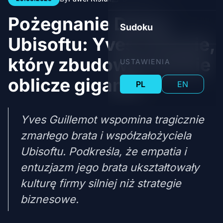
Pożegnanie Duszy
Sudoku
Ubisoftu: Yves o bracie,
który zbudował ludzkie
USTAWIENIA
oblicze giganta
PL
EN
Yves Guillemot wspomina tragicznie
zmarłego brata i współzałożyciela
Ubisoftu. Podkreśla, że empatia i
entuzjazm jego brata ukształtowały
kulturę firmy silniej niż strategie
biznesowe.