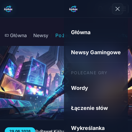
Główna
Główna
Newsy
Pożegnanie Duszy Ubisoftu: 
Newsy Gamingowe
POLECANE GRY
Wordy
Łączenie słów
Wykreślanka
By
Paweł Kiśluk
3 min
14
29.06.2026