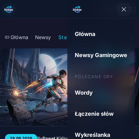
Główna
Główna
Newsy
Star Wars: Eclipse - Kryzys
Newsy Gamingowe
POLECANE GRY
Wordy
Łączenie słów
Wykreślanka
By
Paweł Kiśluk
3 min
23
28.06.2026