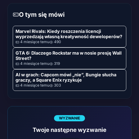
O tym się mówi
Marvel Rivals: Kiedy roszczenia licencji
wyprzedzają własną kreatywność deweloperów?
4 miesiące temu
490
GTA 6: Dlaczego Rockstar ma w nosie presję Wall
Street?
4 miesiące temu
319
AI w grach: Capcom mówi „nie”, Bungie słucha
graczy, a Square Enix ryzykuje
4 miesiące temu
303
WYZWANIE
Twoje następne wyzwanie