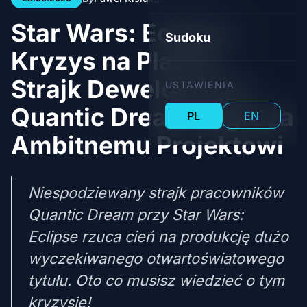
Star Wars: Eclipse -
Sudoku
Kryzys na Planie?
Strajk Deweloperów
USTAWIENIA
Quantic Dream Zagraża
PL
EN
Ambitnemu Projektowi
Niespodziewany strajk pracowników
Quantic Dream przy Star Wars:
Eclipse rzuca cień na produkcję dużo
wyczekiwanego otwartoświatowego
tytułu. Oto co musisz wiedzieć o tym
kryzysie!