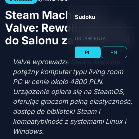
Steam Machine od
Sudoku
Valve: Rewolucyjny PC
do Salonu za 4800 PLN
USTAWIENIA
PL
EN
Valve wprowadza Steam Machine -
potężny komputer typu living room
PC w cenie około 4800 PLN.
Urządzenie opiera się na SteamOS,
oferując graczom pełną elastyczność,
dostęp do biblioteki Steam i
kompatybilność z systemami Linux i
Windows.