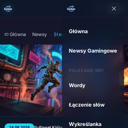
Główna
Główna
Newsy
Steam Machine od Valve: Re
Newsy Gamingowe
POLECANE GRY
Wordy
Łączenie słów
Wykreślanka
By
Paweł Kiśluk
3 min
13
24.06.2026