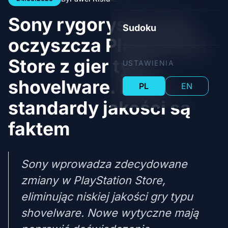
Sony rygorystycznie
Sudoku
oczyszcza PlayStation
Store z gier typu
USTAWIENIA
shovelware. Nowe
PL
EN
standardy jakości są
faktem
Sony wprowadza zdecydowane
zmiany w PlayStation Store,
eliminując niskiej jakości gry typu
shovelware. Nowe wytyczne mają