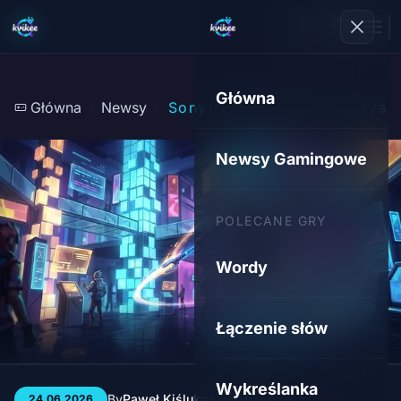
Główna
Główna
Newsy
Sony rygorystycznie oczyszc
Newsy Gamingowe
POLECANE GRY
Wordy
Łączenie słów
Wykreślanka
By
Paweł Kiśluk
3 min
16
24.06.2026