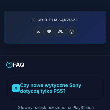
CO O TYM SĄDZISZ?
🔥
❤️
🎮
😮
FAQ
Czy nowe wytyczne Sony
dotyczą tylko PS5?
Główny nacisk położono na PlayStation