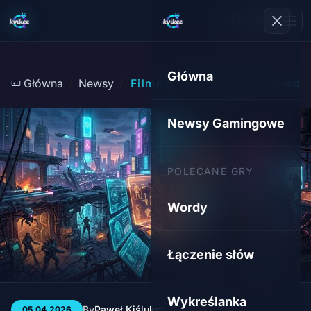
Główna
Główna
Newsy
Filmowy Elden Ring: Prawda 
Newsy Gamingowe
POLECANE GRY
Wordy
Łączenie słów
Wykreślanka
By
Paweł Kiśluk
3 min
52
05.04.2026