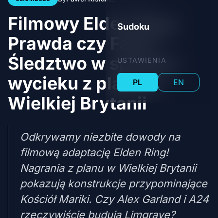
Filmowy Elden Ring:
Sudoku
Prawda czy Fake?
Śledztwo w sprawie
USTAWIENIA
wycieku z planu w
PL
EN
Wielkiej Brytanii
Odkrywamy niezbite dowody na
filmową adaptację Elden Ring!
Nagrania z planu w Wielkiej Brytanii
pokazują konstrukcje przypominające
Kościół Mariki. Czy Alex Garland i A24
rzeczywiście budują Limgrave?