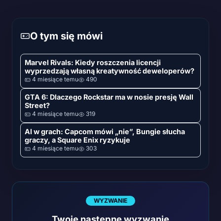
O tym się mówi
Marvel Rivals: Kiedy roszczenia licencji
wyprzedzają własną kreatywność deweloperów?
4 miesiące temu
490
GTA 6: Dlaczego Rockstar ma w nosie presję Wall
Street?
4 miesiące temu
319
AI w grach: Capcom mówi „nie”, Bungie słucha
graczy, a Square Enix ryzykuje
4 miesiące temu
303
WYZWANIE
Twoje następne wyzwanie