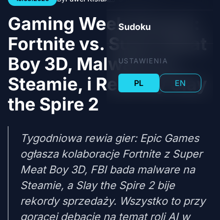
Gaming Week Rewind:
Sudoku
Fortnite vs. Super Meat
Boy 3D, Malware na
USTAWIENIA
Steamie, i Rekordy Slay
PL
EN
the Spire 2
Tygodniowa rewia gier: Epic Games
ogłasza kolaboracje Fortnite z Super
Meat Boy 3D, FBI bada malware na
Steamie, a Slay the Spire 2 bije
rekordy sprzedaży. Wszystko to przy
gorącej debacie na temat roli AI w