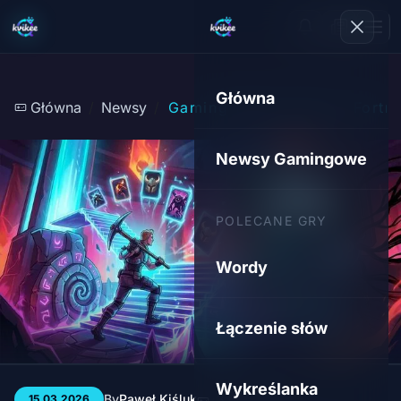
Główna
Główna
Newsy
Gaming Week Rewind: Fortnit
Newsy Gamingowe
POLECANE GRY
Wordy
Łączenie słów
Wykreślanka
By
Paweł Kiśluk
3 min
148
15.03.2026