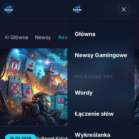
Główna
Główna
Newsy
Rewolucja na Gamingowym Ryn
Newsy Gamingowe
POLECANE GRY
Wordy
Łączenie słów
Wykreślanka
By
Paweł Kiśluk
3 min
127
16.03.2026