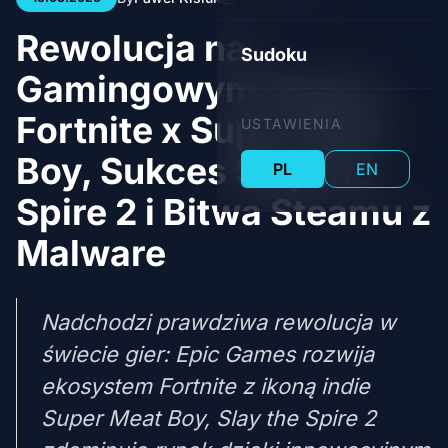
Rewolucja na
Sudoku
Gamingowym Rynku:
Fortnite x Super Meat
USTAWIENIA
Boy, Sukces Slay the
PL
EN
Spire 2 i Bitwa Steamu z
Malware
Nadchodzi prawdziwa rewolucja w
świecie gier: Epic Games rozwija
ekosystem Fortnite z ikoną indie
Super Meat Boy, Slay the Spire 2