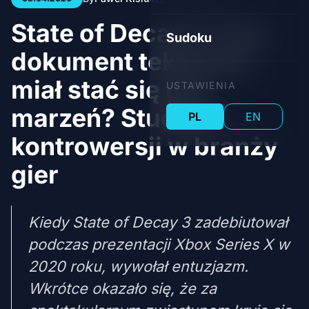
State of Decay 3: Czy
Sudoku
dokument tekstowy
miał stać się grą
USTAWIENIA
marzeń? Studium
PL
EN
kontrowersji w branży
gier
Kiedy State of Decay 3 zadebiutował
podczas prezentacji Xbox Series X w
2020 roku, wywołał entuzjazm.
Wkrótce okazało się, że za