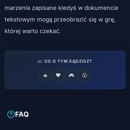
marzenia zapisane kiedyś w dokumencie
tekstowym mogą przeobrazić się w grę,
której warto czekać.
CO O TYM SĄDZISZ?
🔥
❤️
🎮
😮
FAQ