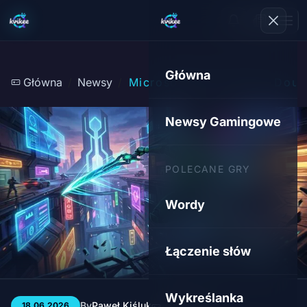
Główna
Główna
Newsy
Microsoft tnie w Xbox: Doub
Newsy Gamingowe
POLECANE GRY
Wordy
Łączenie słów
Wykreślanka
By
Paweł Kiśluk
3 min
22
18.06.2026