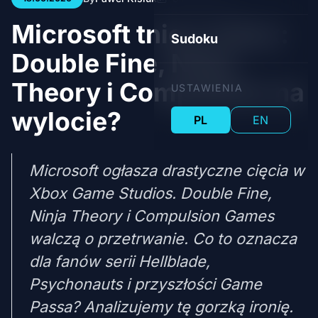
Microsoft tnie w Xbox:
Sudoku
Double Fine, Ninja
Theory i Compulsion na
USTAWIENIA
wylocie?
PL
EN
Microsoft ogłasza drastyczne cięcia w
Xbox Game Studios. Double Fine,
Ninja Theory i Compulsion Games
walczą o przetrwanie. Co to oznacza
dla fanów serii Hellblade,
Psychonauts i przyszłości Game
Passa? Analizujemy tę gorzką ironię.