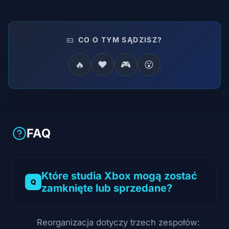
CO O TYM SĄDZISZ?
🔥
❤️
🎮
😮
FAQ
Które studia Xbox mogą zostać
zamknięte lub sprzedane?
Reorganizacja dotyczy trzech zespołów: