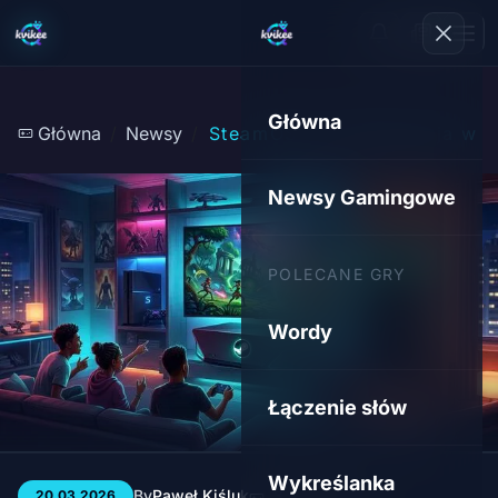
Główna
Główna
Newsy
SteamOS 3.8: Rewolucja w s
Newsy Gamingowe
POLECANE GRY
Wordy
Łączenie słów
Wykreślanka
By
Paweł Kiśluk
3 min
129
20.03.2026