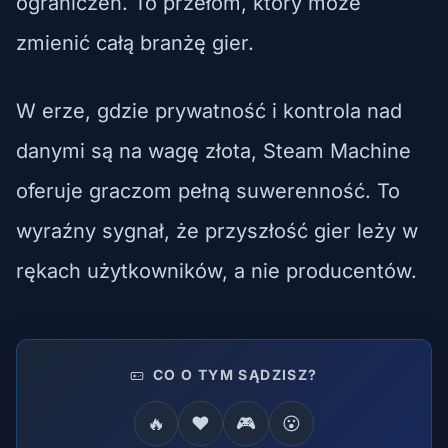
ograniczeń. To przełom, który może
zmienić całą branżę gier.
W erze, gdzie prywatność i kontrola nad
danymi są na wagę złota, Steam Machine
oferuje graczom pełną suwerenność. To
wyraźny sygnał, że przyszłość gier leży w
rękach użytkowników, a nie producentów.
CO O TYM SĄDZISZ?
🔥
❤️
🎮
😮