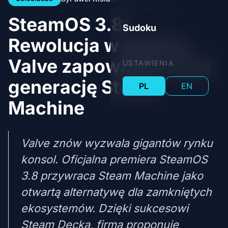
SteamOS 3.8:
Sudoku
Rewolucja w salonie.
Valve zapowiada nową
USTAWIENIA
generację Steam
PL
EN
Machine
Valve znów wyzwala gigantów rynku
konsol. Oficjalna premiera SteamOS
3.8 przywraca Steam Machine jako
otwartą alternatywę dla zamkniętych
ekosystemów. Dzięki sukcesowi
Steam Decka, firma proponuje