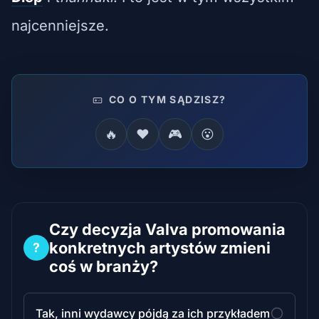
najcenniejsze.
CO O TYM SĄDZISZ?
🔥
❤️
🎮
😮
Czy decyzja Valva promowania
konkretnych artystów zmieni
?
coś w branży?
Tak, inni wydawcy pójdą za ich przykładem