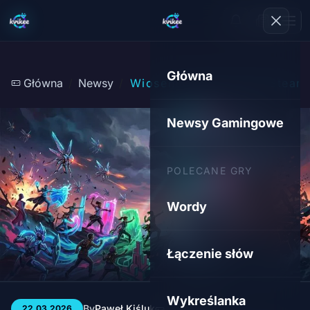
Główna
Główna
Newsy
Wiosenna Wyprzedaż Steam 
Newsy Gamingowe
POLECANE GRY
Wordy
Łączenie słów
Wykreślanka
By
Paweł Kiśluk
3 min
131
22.03.2026