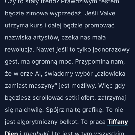
Czy to stały trend? Prawdziwym testem
będzie zimowa wyprzedaż. Jeśli Valve
utrzyma kurs i dalej będzie promować
nazwiska artystów, czeka nas mała
rewolucja. Nawet jeśli to tylko jednorazowy
gest, ma ogromną moc. Przypomina nam,
że w erze AI, świadomy wybór „człowieka
zamiast maszyny” jest możliwy. Więc gdy
będziesz scrollować setki ofert, zatrzymaj
się na chwilę. Spójrz na tę grafikę. To nie
jest algorytmiczny bełkot. To praca
Tiffany
Diep
i
thanhuki
. I to jest w tym wszystkim