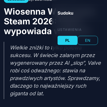
Wiosenna Wyprzedaż
Sudoku
Steam 2026: Valve
wypowiada wojnę AI
USTAWIENIA
PL
EN
Wielkie zniżki to tylko połowa
sukcesu. W świecie zalanym przez
wygenerowany przez AI „slop”, Valve
robi coś odważnego: stawia na
prawdziwych artystów. Sprawdzamy,
dlaczego to najważniejszy ruch
giganta od lat.