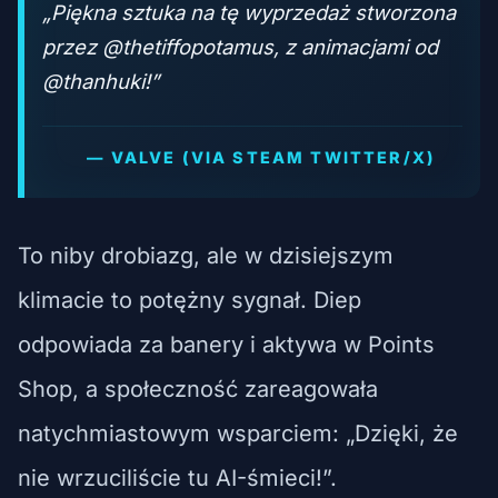
„Piękna sztuka na tę wyprzedaż stworzona
przez @thetiffopotamus, z animacjami od
@thanhuki!”
— VALVE (VIA STEAM TWITTER/X)
To niby drobiazg, ale w dzisiejszym
klimacie to potężny sygnał. Diep
odpowiada za banery i aktywa w Points
Shop, a społeczność zareagowała
natychmiastowym wsparciem: „Dzięki, że
nie wrzuciliście tu AI-śmieci!”.