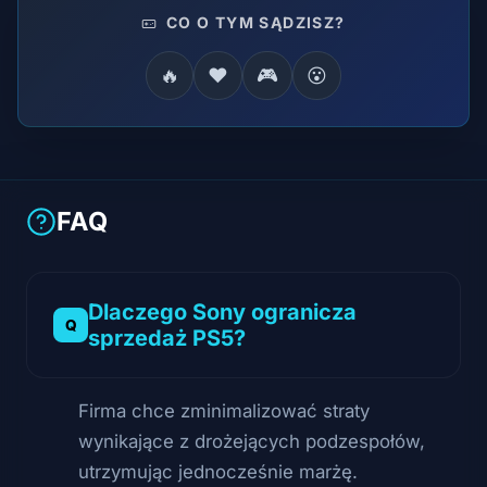
CO O TYM SĄDZISZ?
🔥
❤️
🎮
😮
FAQ
Dlaczego Sony ogranicza
sprzedaż PS5?
Firma chce zminimalizować straty
wynikające z drożejących podzespołów,
utrzymując jednocześnie marżę.