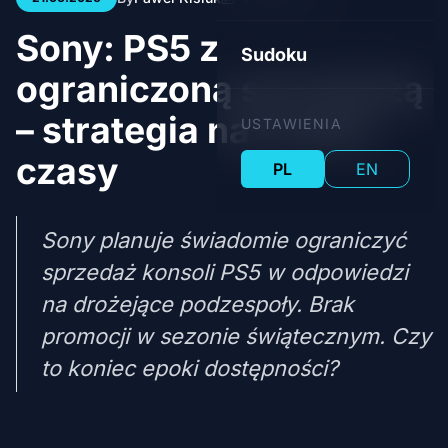
Sony: PS5 z
Sudoku
ograniczoną sprzedażą
– strategia na trudne
USTAWIENIA
czasy
PL
EN
Sony planuje świadomie ograniczyć
sprzedaż konsoli PS5 w odpowiedzi
na drożejące podzespoły. Brak
promocji w sezonie świątecznym. Czy
to koniec epoki dostępności?