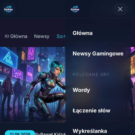
Główna
Główna
Newsy
Sony: PS5 z ograniczoną spr
Newsy Gamingowe
POLECANE GRY
Wordy
Łączenie słów
Wykreślanka
By
Paweł Kiśluk
3 min
31
21.06.2026