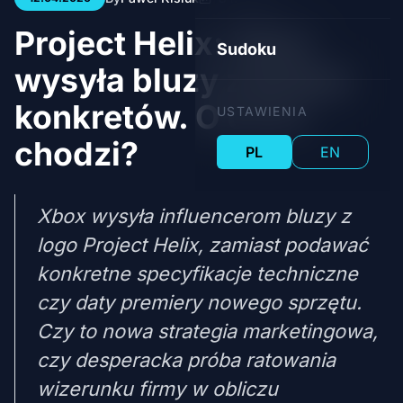
Project Helix: Xbox
Sudoku
wysyła bluzy zamiast
konkretów. O co tu
USTAWIENIA
chodzi?
PL
EN
Xbox wysyła influencerom bluzy z
logo Project Helix, zamiast podawać
konkretne specyfikacje techniczne
czy daty premiery nowego sprzętu.
Czy to nowa strategia marketingowa,
czy desperacka próba ratowania
wizerunku firmy w obliczu