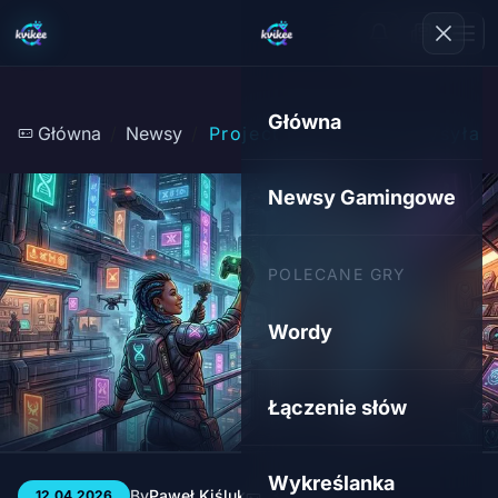
Główna
Główna
Newsy
Project Helix: Xbox wysyła 
Newsy Gamingowe
POLECANE GRY
Wordy
Łączenie słów
Wykreślanka
By
Paweł Kiśluk
3 min
47
12.04.2026