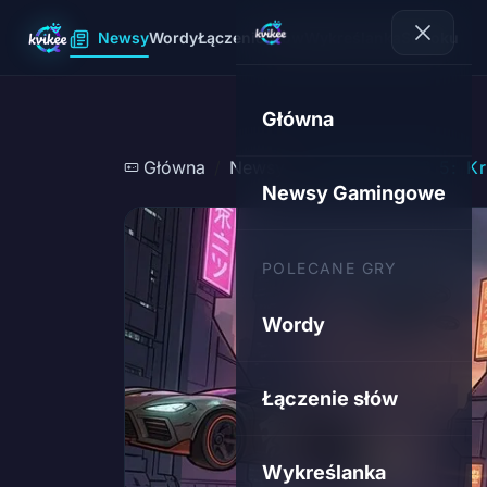
Newsy
Wordy
Łączenie słów
Wykreślanka
Sudoku
Główna
Główna
Newsy
Nvidia DLSS 5: K
Newsy Gamingowe
POLECANE GRY
Wordy
Łączenie słów
Wykreślanka