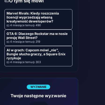
O tym się mówi
Marvel Rivals: Kiedy roszczenia
licencji wyprzedzają własną
kreatywność deweloperów?
4 miesiące temu
490
GTA 6: Dlaczego Rockstar ma w nosie
presję Wall Street?
4 miesiące temu
319
AI w grach: Capcom mówi „nie”,
Bungie słucha graczy, a Square Enix
ryzykuje
4 miesiące temu
303
WYZWANIE
Twoje następne wyzwanie