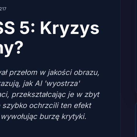
217
SS 5: Kryzys
ny?
ał przełom w jakości obrazu,
ują, jak AI 'wyostrza'
ci, przekształcając je w zbyt
 szybko ochrzcili ten efekt
, wywołując burzę krytyki.