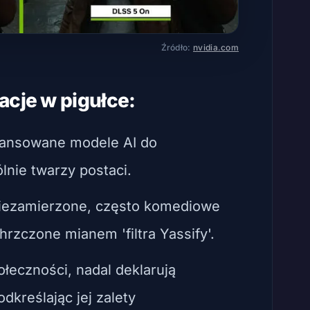
Źródło:
nvidia.com
acje w pigułce:
wansowane modele AI do
ólnie twarzy postaci.
iezamierzone, często komediowe
hrzczone mianem 'filtra Yassify'.
łeczności, nadal deklarują
odkreślając jej zalety