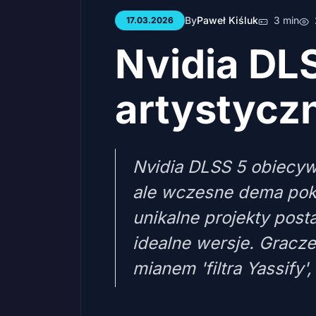
By
Paweł Kiśluk
3 min
17.03.2026
Nvidia DL
artystycz
Nvidia DLSS 5 obiecyw
ale wczesne dema pokaz
unikalne projekty posta
idealne wersje. Gracze
mianem 'filtra Yassify'