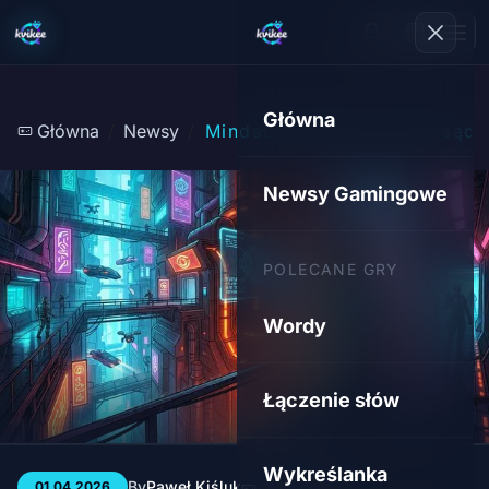
Główna
Główna
Newsy
MindsEye staje się salą są
Newsy Gamingowe
POLECANE GRY
Wordy
Łączenie słów
Wykreślanka
By
Paweł Kiśluk
3 min
44
01.04.2026