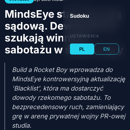
MindsEye staje się salą
Sudoku
sądową. Deweloperzy
szukają winnych
USTAWIENIA
sabotażu w świecie gry
PL
EN
Build a Rocket Boy wprowadza do
MindsEye kontrowersyjną aktualizację
'Blacklist', która ma dostarczyć
dowody rzekomego sabotażu. To
bezprecedensowy ruch, zamieniający
grę w arenę prywatnej wojny PR-owej
studia.