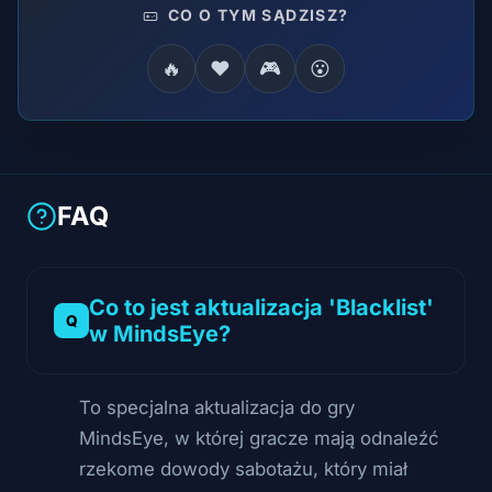
CO O TYM SĄDZISZ?
🔥
❤️
🎮
😮
FAQ
Co to jest aktualizacja 'Blacklist'
w MindsEye?
To specjalna aktualizacja do gry
MindsEye, w której gracze mają odnaleźć
rzekome dowody sabotażu, który miał