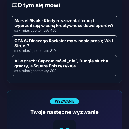
O tym się mówi
Marvel Rivals: Kiedy roszczenia licencji
wyprzedzają własną kreatywność deweloperów?
4 miesiące temu
490
GTA 6: Dlaczego Rockstar ma w nosie presję Wall
Street?
4 miesiące temu
319
AI w grach: Capcom mówi „nie”, Bungie słucha
graczy, a Square Enix ryzykuje
4 miesiące temu
303
WYZWANIE
Twoje następne wyzwanie