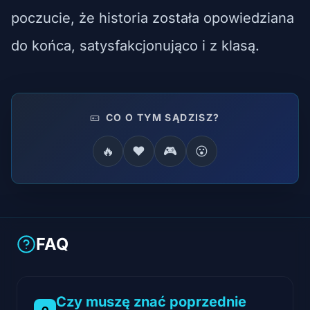
poczucie, że historia została opowiedziana
do końca, satysfakcjonująco i z klasą.
CO O TYM SĄDZISZ?
🔥
❤️
🎮
😮
FAQ
Czy muszę znać poprzednie