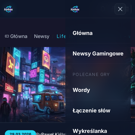
Główna
Główna
Newsy
Life Is Strange: Reunion - 
Newsy Gamingowe
POLECANE GRY
Wordy
Łączenie słów
Wykreślanka
By
Paweł Kiśluk
3 min
65
29.03.2026