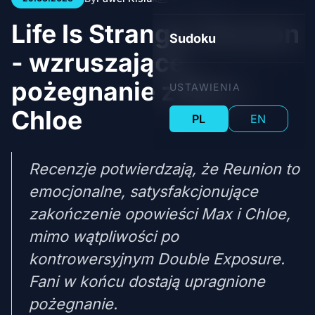
Life Is Strange: Reunion
Sudoku
- wzruszające
pożegnanie z Max i
USTAWIENIA
Chloe
PL
EN
Recenzje potwierdzają, że Reunion to
emocjonalne, satysfakcjonujące
zakończenie opowieści Max i Chloe,
mimo wątpliwości po
kontrowersyjnym Double Exposure.
Fani w końcu dostają upragnione
pożegnanie.