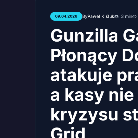
By
Paweł Kiśluk
3 min
09.04.2026
Gunzilla 
Płonący D
atakuje p
a kasy nie
kryzysu st
Grid