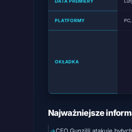
DATA PREMIERY
Lut
PLATFORMY
PC,
OKŁADKA
Najważniejsze inform
CEO Gunzilli atakuje byłyc