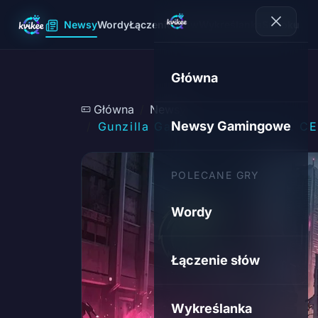
Newsy
Wordy
Łączenie słów
Wykreślanka
Sudoku
Główna
Główna
Newsy
Newsy Gamingowe
Gunzilla Games: Płonący Dom. CEO
POLECANE GRY
Wordy
Łączenie słów
Wykreślanka