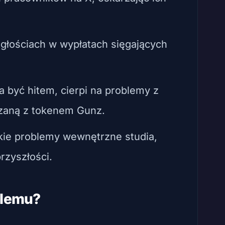
głościach w wypłatach sięgających
ła być hitem, cierpi na problemy z
ązaną z tokenem Gunz.
okie problemy wewnętrzne studia,
rzyszłości.
blemu?