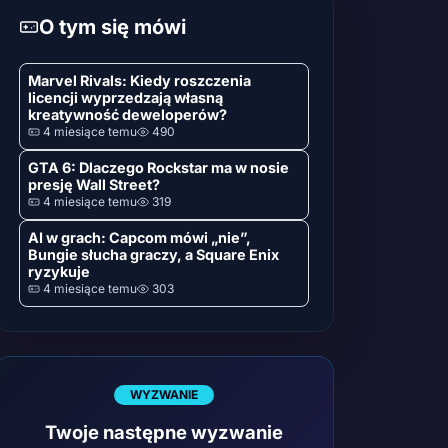
O tym się mówi
Marvel Rivals: Kiedy roszczenia
licencji wyprzedzają własną
kreatywność deweloperów?
4 miesiące temu
490
GTA 6: Dlaczego Rockstar ma w nosie
presję Wall Street?
4 miesiące temu
319
AI w grach: Capcom mówi „nie”,
Bungie słucha graczy, a Square Enix
ryzykuje
4 miesiące temu
303
WYZWANIE
Twoje następne wyzwanie