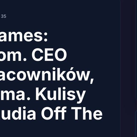
35
Games:
om. CEO
racowników,
 ma. Kulisy
udia Off The