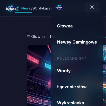
Newsy
Wordy
Łączenie słów
Wykreślanka
Sudoku
Główna
Główna
Newsy
Za kulisami gier:
Newsy Gamingowe
POLECANE GRY
Wordy
Łączenie słów
Wykreślanka