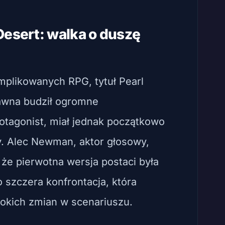
Desert: walka o duszę
mplikowanych RPG, tytuł Pearl
awna budził ogromne
protagonist, miał jednak początkowo
. Alec Newman, aktor głosowy,
 że pierwotna wersja postaci była
o szczera konfrontacja, która
okich zmian w scenariuszu.