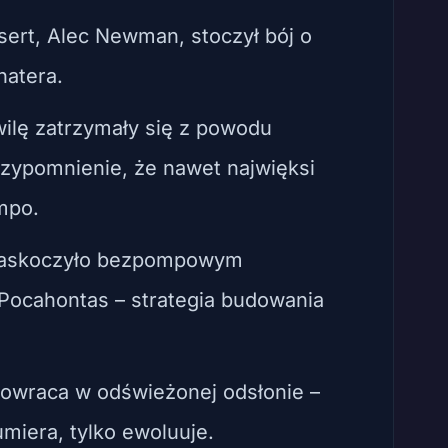
ert, Alec Newman, stoczył bój o
hatera.
wilę zatrzymały się z powodu
rzypomnienie, że nawet najwięksi
empo.
 zaskoczyło bezpompowym
 Pocahontas – strategia budowania
owraca w odświeżonej odsłonie –
umiera, tylko ewoluuje.