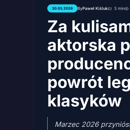
By
Paweł Kiśluk
3 min
30.03.2026
Za kulisam
aktorska p
producenck
powrót le
klasyków
Marzec 2026 przyniósł 