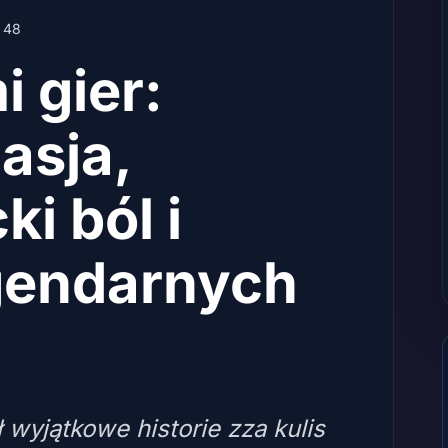
48
i gier:
asja,
i ból i
gendarnych
wyjątkowe historie zza kulis