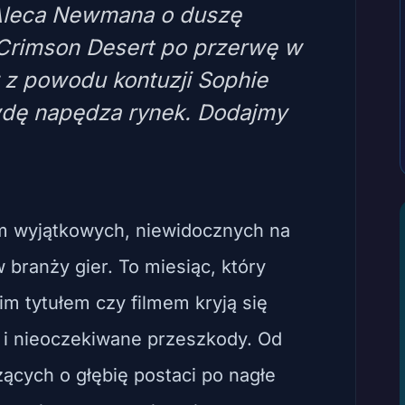
 Aleca Newmana o duszę
Crimson Desert po przerwę w
 z powodu kontuzji Sophie
wdę napędza rynek. Dodajmy
m wyjątkowych, niewidocznych na
branży gier. To miesiąc, który
im tytułem czy filmem kryją się
e i nieoczekiwane przeszkody. Od
cych o głębię postaci po nagłe