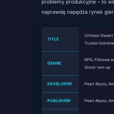
problemy produkcyjne – to ws
naprawdę napędza rynek gier
Crimson Desert 
TITLE
Truxton Extrem
RPG, Filmowa ad
GENRE
Shoot-'em-up
DEVELOPER
Pearl Abyss, A
PUBLISHER
Pearl Abyss, A