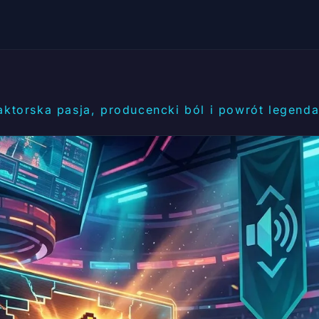
 aktorska pasja, producencki ból i powrót legend