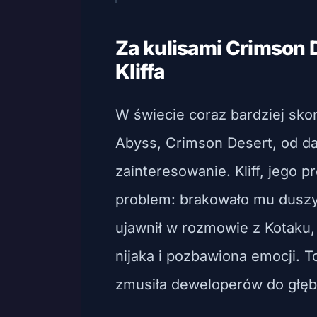
Za kulisami Crimson 
Kliffa
W świecie coraz bardziej sko
Abyss, Crimson Desert, od d
zainteresowanie. Kliff, jego 
problem: brakowało mu duszy
ujawnił w rozmowie z Kotaku,
nijaka i pozbawiona emocji. T
zmusiła deweloperów do głęb