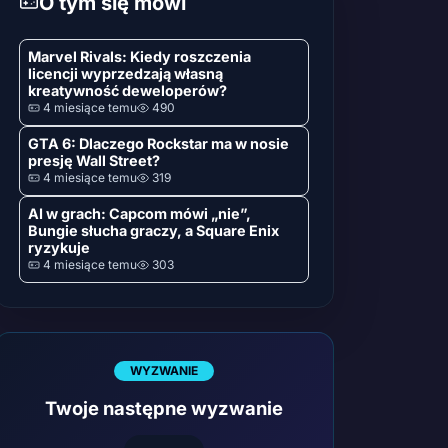
O tym się mówi
Marvel Rivals: Kiedy roszczenia
licencji wyprzedzają własną
kreatywność deweloperów?
4 miesiące temu
490
GTA 6: Dlaczego Rockstar ma w nosie
presję Wall Street?
4 miesiące temu
319
AI w grach: Capcom mówi „nie”,
Bungie słucha graczy, a Square Enix
ryzykuje
4 miesiące temu
303
WYZWANIE
Twoje następne wyzwanie