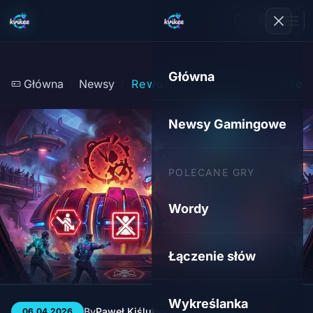
Główna
Główna
Newsy
Rewolucje, Scandal i Sekret
Newsy Gamingowe
POLECANE GRY
Wordy
Łączenie słów
Wykreślanka
By
Paweł Kiśluk
3 min
38
06.04.2026