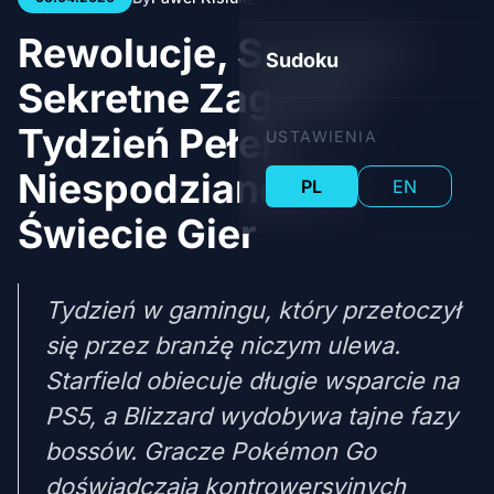
Rewolucje, Scandal i
Sudoku
Sekretne Zagadki:
Tydzień Pełen
USTAWIENIA
Niespodzianek w
PL
EN
Świecie Gier
Tydzień w gamingu, który przetoczył
się przez branżę niczym ulewa.
Starfield obiecuje długie wsparcie na
PS5, a Blizzard wydobywa tajne fazy
bossów. Gracze Pokémon Go
doświadczają kontrowersyjnych