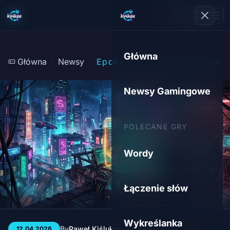
Główna
Główna
Newsy
Epoka się kończy, era nowa
Newsy Gamingowe
POLECANE GRY
Wordy
Łączenie słów
Wykreślanka
By
Paweł Kiśluk
3 min
41
12.04.2026