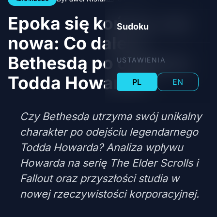
Epoka się kończy, era
Sudoku
nowa: Co dalej z
Bethesdą po odejściu
USTAWIENIA
Todda Howarda?
PL
EN
Czy Bethesda utrzyma swój unikalny
charakter po odejściu legendarnego
Todda Howarda? Analiza wpływu
Howarda na serię The Elder Scrolls i
Fallout oraz przyszłości studia w
nowej rzeczywistości korporacyjnej.