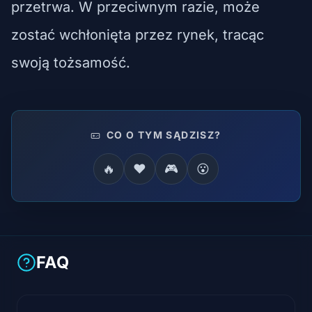
przetrwa. W przeciwnym razie, może
zostać wchłonięta przez rynek, tracąc
swoją tożsamość.
CO O TYM SĄDZISZ?
🔥
❤️
🎮
😮
FAQ