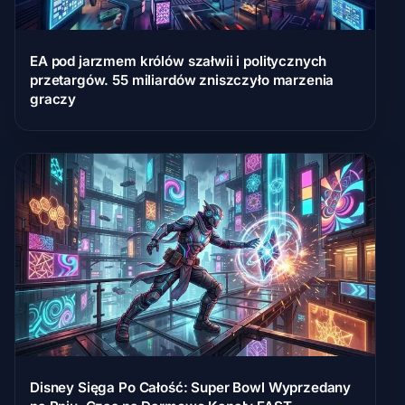
EA pod jarzmem królów szałwii i politycznych
przetargów. 55 miliardów zniszczyło marzenia
graczy
Disney Sięga Po Całość: Super Bowl Wyprzedany