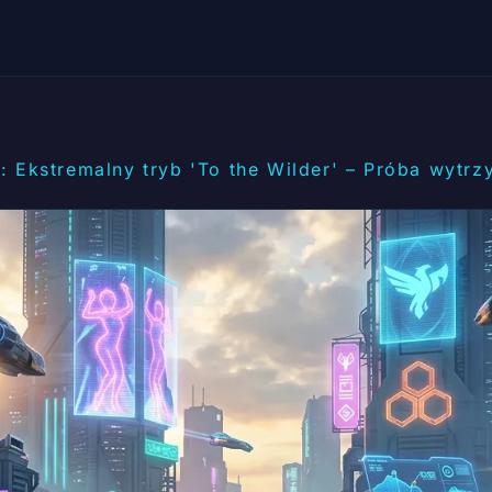
: Ekstremalny tryb 'To the Wilder' – Próba wytrz