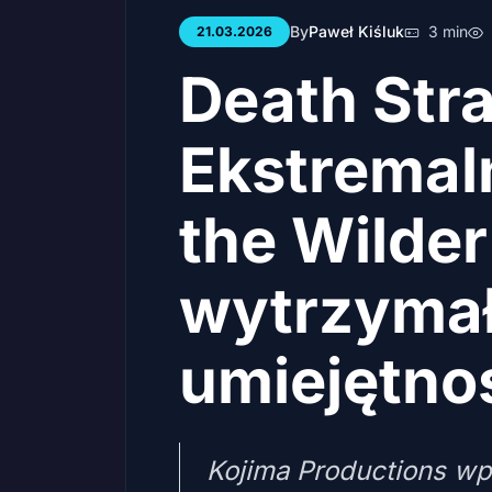
By
Paweł Kiśluk
3 min
21.03.2026
Death Stra
Ekstremaln
the Wilder
wytrzymał
umiejętno
Kojima Productions wp