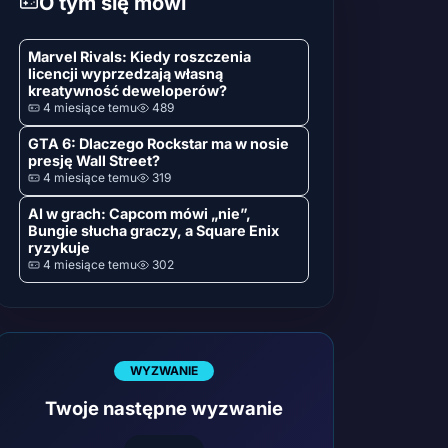
O tym się mówi
Marvel Rivals: Kiedy roszczenia
licencji wyprzedzają własną
kreatywność deweloperów?
4 miesiące temu
489
GTA 6: Dlaczego Rockstar ma w nosie
presję Wall Street?
4 miesiące temu
319
AI w grach: Capcom mówi „nie”,
Bungie słucha graczy, a Square Enix
ryzykuje
4 miesiące temu
302
WYZWANIE
Twoje następne wyzwanie