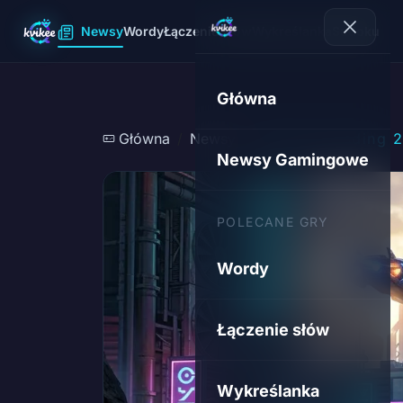
Newsy
Wordy
Łączenie słów
Wykreślanka
Sudoku
Główna
Główna
Newsy
Death Stranding 2
Newsy Gamingowe
POLECANE GRY
Wordy
Łączenie słów
Wykreślanka