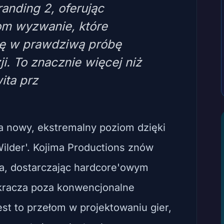
randing 2, oferując
m wyzwanie, które
kę w prawdziwą próbę
ji. To znacznie więcej niż
ita prz
a nowy, ekstremalny poziom dzięki
ilder'. Kojima Productions znów
yka, dostarczając hardcore'owym
kracza poza konwencjonalne
est to przełom w projektowaniu gier,