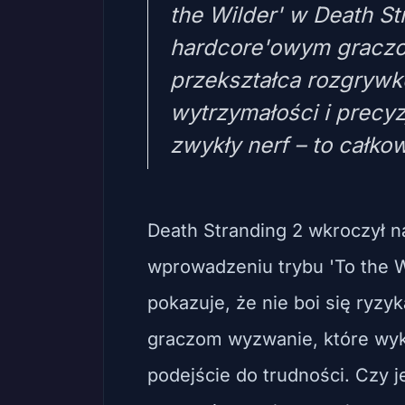
the Wilder' w Death St
hardcore'owym graczo
przekształca rozgryw
wytrzymałości i precyz
zwykły nerf – to całkow
Death Stranding 2 wkroczył n
wprowadzeniu trybu 'To the W
pokazuje, że nie boi się ryz
graczom wyzwanie, które wy
podejście do trudności. Czy j