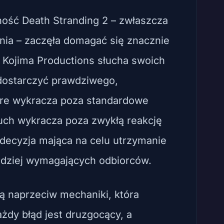
ność Death Stranding 2 – zwłaszcza
ania – zaczęła domagać się znacznie
 Kojima Productions słucha swoich
i dostarczyć prawdziwego,
óre wykracza poza standardowe
ruch wykracza poza zwykłą reakcję
 decyzja mająca na celu utrzymanie
rdziej wymagających odbiorców.
ną naprzeciw mechaniki, która
żdy błąd jest druzgocący, a