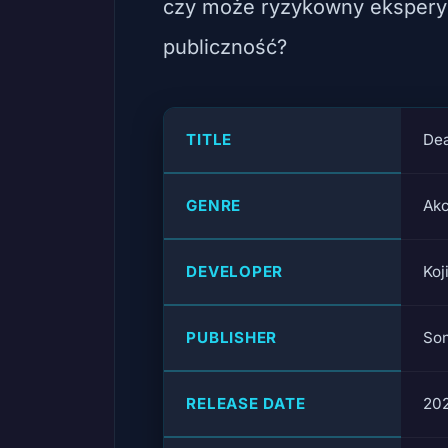
czy może ryzykowny eksperym
publiczność?
TITLE
Dea
GENRE
Akc
DEVELOPER
Koj
PUBLISHER
Son
RELEASE DATE
20