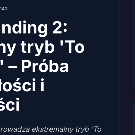
140
nding 2:
y tryb 'To
' – Próba
ości i
ści
rowadza ekstremalny tryb 'To