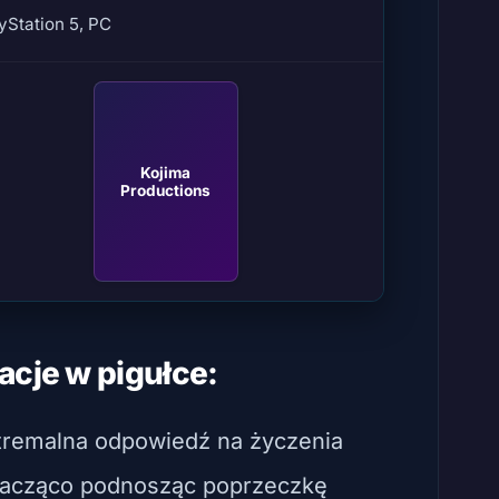
yStation 5, PC
Kojima
Productions
acje w pigułce:
stremalna odpowiedź na życzenia
nacząco podnosząc poprzeczkę