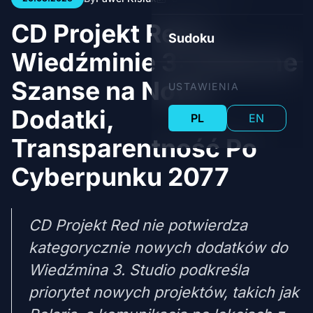
CD Projekt Red o
Sudoku
Wiedźminie 3: Znikome
Szanse na Nowe
USTAWIENIA
Dodatki,
PL
EN
Transparentność Po
Cyberpunku 2077
CD Projekt Red nie potwierdza
kategorycznie nowych dodatków do
Wiedźmina 3. Studio podkreśla
priorytet nowych projektów, takich jak