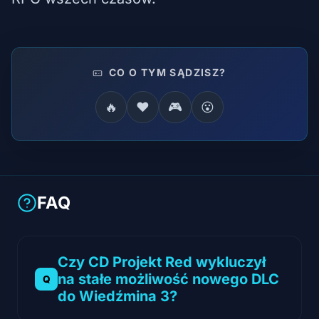
CO O TYM SĄDZISZ?
🔥
❤️
🎮
😮
FAQ
Czy CD Projekt Red wykluczył
na stałe możliwość nowego DLC
do Wiedźmina 3?