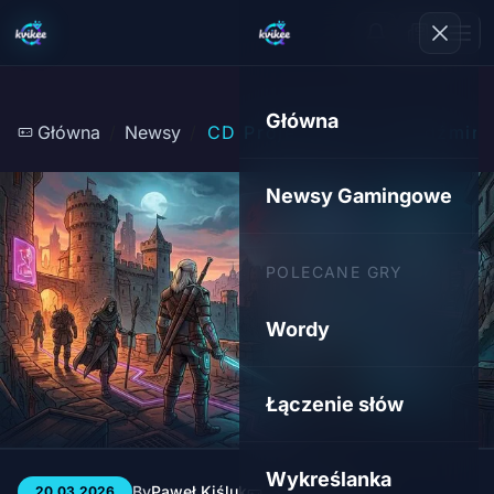
Główna
Główna
Newsy
CD Projekt Red o Wiedźmini
Newsy Gamingowe
POLECANE GRY
Wordy
Łączenie słów
Wykreślanka
By
Paweł Kiśluk
3 min
143
20.03.2026