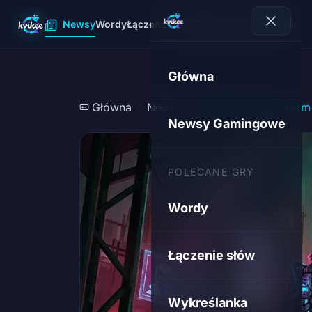
Newsy
Wordy
Łączenie słów
Wykreślanka
Sudoku
Główna
Główna
Newsy
Bloodborne: Anim
Newsy Gamingowe
POLECANE GRY
Wordy
Łączenie słów
Wykreślanka