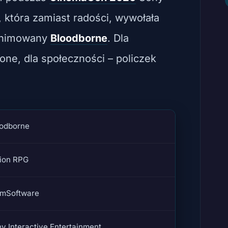
która zamiast radości, wywołała
 animowany
Bloodborne
. Dla
one, dla społeczności – policzek
oodborne
ion RPG
omSoftware
y Interactive Entertainment