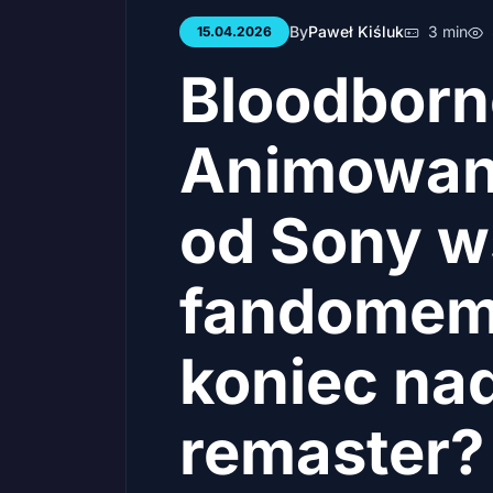
By
Paweł Kiśluk
3 min
15.04.2026
Bloodborn
Animowan
od Sony w
fandomem.
koniec nad
remaster?