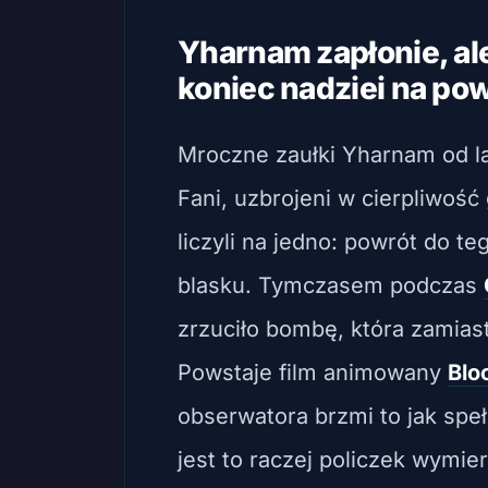
Yharnam zapłonie, ale
koniec nadziei na pow
Mroczne zaułki Yharnam od la
Fani, uzbrojeni w cierpliwość
liczyli na jedno: powrót do 
blasku. Tymczasem podczas
zrzuciło bombę, która zamiast
Powstaje film animowany
Blo
obserwatora brzmi to jak spe
jest to raczej policzek wymie