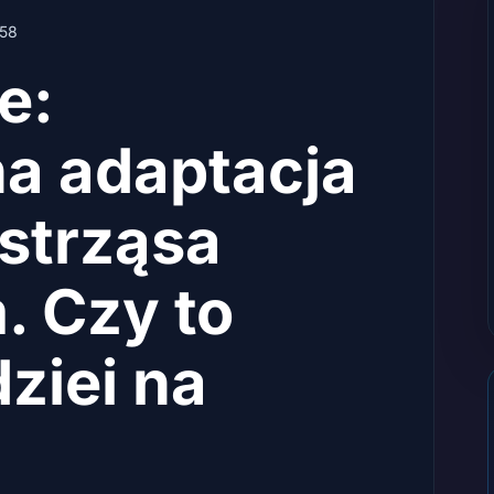
58
e:
a adaptacja
strząsa
 Czy to
ziei na