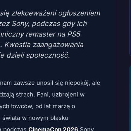
 się zlekceważeni ogłoszeniem
ez Sony, podczas gdy ich
hniczny remaster na PS5
e. Kwestia zaangażowania
 dzieli społeczność.
am zawsze unosił się niepokój, ale
dzają strach. Fani, uzbrojeni w
ych łowców, od lat marzą o
o świata w nowym blasku
m podczas
CinemaCon 2026
Sony