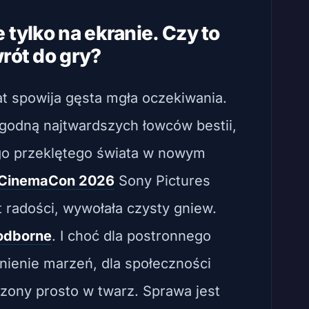
 tylko na ekranie. Czy to
rót do gry?
t spowija gęsta mgła oczekiwania.
 godną najtwardszych łowców bestii,
tego przeklętego świata w nowym
CinemaCon 2026
Sony Pictures
 radości, wywołała czysty gniew.
odborne
. I choć dla postronnego
łnienie marzeń, dla społeczności
rzony prosto w twarz. Sprawa jest