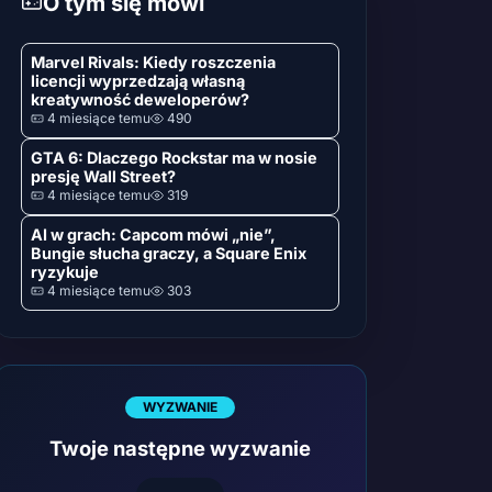
O tym się mówi
Marvel Rivals: Kiedy roszczenia
licencji wyprzedzają własną
kreatywność deweloperów?
4 miesiące temu
490
GTA 6: Dlaczego Rockstar ma w nosie
presję Wall Street?
4 miesiące temu
319
AI w grach: Capcom mówi „nie”,
Bungie słucha graczy, a Square Enix
ryzykuje
4 miesiące temu
303
WYZWANIE
Twoje następne wyzwanie