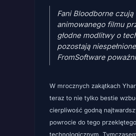
Fani Bloodborne czują
animowanego filmu prz
głodne modlitwy o tec
pozostają niespełnion
FromSoftware poważnie
W mrocznych zakątkach Yharn
teraz to nie tylko bestie wzbu
cierpliwość godną najtwardsz
powrocie do tego przeklęteg
technologicznym. Tymczase