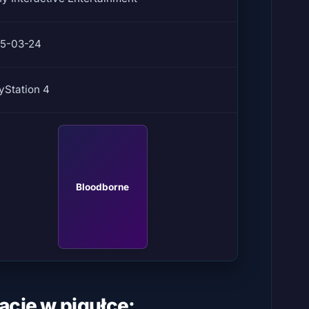
15-03-24
yStation 4
Bloodborne
acje w pigułce: