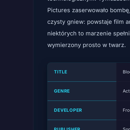
Pictures zaserwowało bombę, 
czysty gniew: powstaje film
niektórych to marzenie spełni
wymierzony prosto w twarz.
TITLE
Bl
GENRE
Act
DEVELOPER
Fr
PUBLISHER
Son